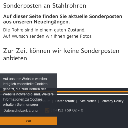
Sonderposten an Stahlrohren
Auf dieser Seite finden Sie aktuelle Sonderposten
aus unseren Neueingängen.
Die Rohre sind in einem guten Zustand.
Auf Wunsch senden wir Ihnen gerne Fotos.
Zur Zeit können wir keine Sonderposten
anbieten
Auf unserer Website werden
lediglich essentielle Cookies
gesetzt, die zum Betrieb der
Website notwendig sind. Weitere
Informationen zu Cookies
AGB
|
Impressum
|
Datenschutz
|
Site Notice
|
Privacy Policy
erhalten Sie in unserer
( 04153 ) 59 02 - 0
Datenschutzerklärung
OK