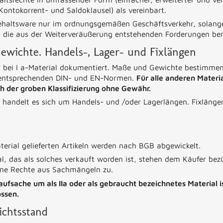
ontokorrent- und Saldoklausel) als vereinbart.
ehaltsware nur im ordnungsgemäßen Geschäftsverkehr, solange 
t die aus der Weiterveräußerung entstehenden Forderungen bere
wichte. Handels-, Lager- und Fixlängen
bei I a-Material dokumentiert. Maße und Gewichte bestimmen
n entsprechenden DIN- und EN-Normen.
Für alle anderen Materi
h der groben Klassifizierung ohne Gewähr.
 handelt es sich um Handels- und /oder Lagerlängen. Fixläng
erial gelieferten Artikeln werden nach BGB abgewickelt.
al, das als solches verkauft worden ist, stehen dem Käufer be
ine Rechte aus Sachmängeln zu.
Kaufsache um als IIa oder als gebraucht bezeichnetes Material 
ssen.
ichtsstand