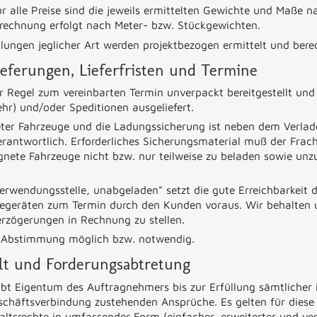
 alle Preise sind die jeweils ermittelten Gewichte und Maße 
rechnung erfolgt nach Meter- bzw. Stückgewichten.
ungen jeglicher Art werden projektbezogen ermittelt und bere
eferungen, Lieferfristen und Termine
er Regel zum vereinbarten Termin unverpackt bereitgestellt und
r) und/oder Speditionen ausgeliefert.
eter Fahrzeuge und die Ladungssicherung ist neben dem Verlad
erantwortlich. Erforderliches Sicherungsmaterial muß der Frach
gnete Fahrzeuge nicht bzw. nur teilweise zu beladen sowie unz
.
erwendungsstelle, unabgeladen" setzt die gute Erreichbarkeit d
degeräten zum Termin durch den Kunden voraus. Wir behalten u
erzögerungen in Rechnung zu stellen.
ch Abstimmung möglich bzw. notwendig.
lt und Forderungsabtretung
ibt Eigentum des Auftragnehmers bis zur Erfüllung sämtlicher
chäftsverbindung zustehenden Ansprüche. Es gelten für diese 
ltsrechte in umfassender Form (einfacher, erweiterter und ver