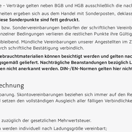
ge - Verträge gelten neben BGB und HGB ausschließlich die na
heiten ergeben sich aus dem Handel mit Sonderposten, deklas
iese Sonderpunkte sind fett gedruckt.
bzw. Sondervereinbarungen bedürfen der schriftlichen Vereinb
inzelner Bedingungen verlieren die restlichen Punkte ihre Gültig
eibleibend. Mündliche Vereinbarungen unserer Angestellten i
ch schriftliche Bestätigung verbindlich.
Gebrauchtmaterialien können besichtigt werden und gelten nac
ngsgemäß geliefert. Nachträgliche Beanstandungen bezüglich L
nen nicht anerkannt werden. DIN-/EN-Normen gelten hier nich
rechnung
inbarung. Skontovereinbarungen beziehen sich immer auf den 
 setzen den vollständigen Ausgleich aller fälligen Verbindlichk
h zuzüglich der gesetzlichen Mehrwertsteuer.
 werden individuell nach Ladungsgröße vereinbart;